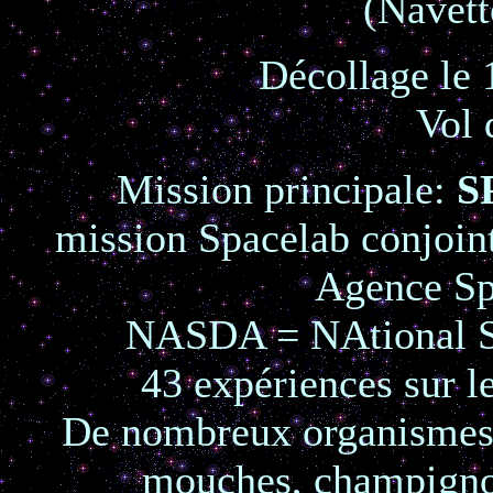
(Navett
Décollage le
Vol 
Mission principale:
S
mission Spacelab conjoi
Agence Sp
NASDA = NAtional S
43 expériences sur le
De nombreux organismes 
mouches, champignons