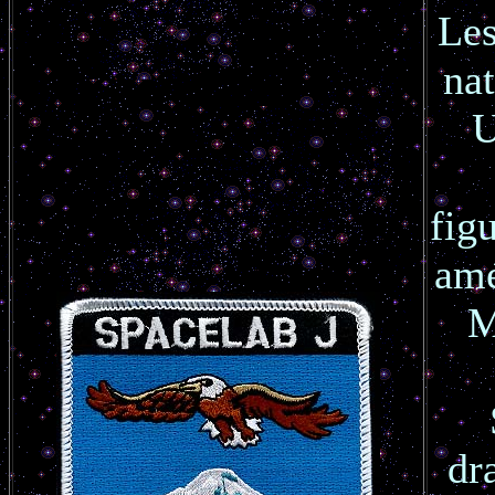
Le
na
U
figu
amé
M
dr