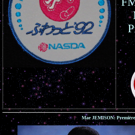
FM
P
Mae JEMISON: Première f