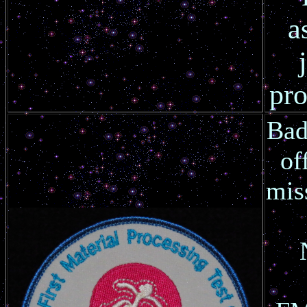
a
pro
Bad
of
mis