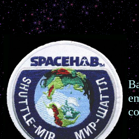
B
em
co